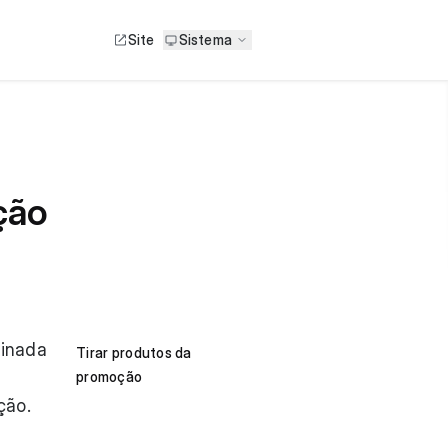
Site
Sistema
ção
minada
Tirar produtos da
promoção
ção.