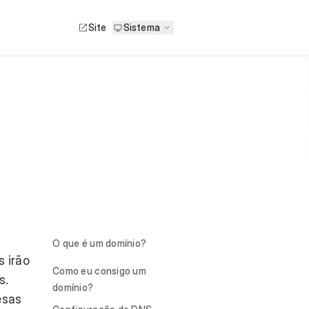
Site
Sistema
O que é um domínio?
s irão
Como eu consigo um
s.
domínio?
esas