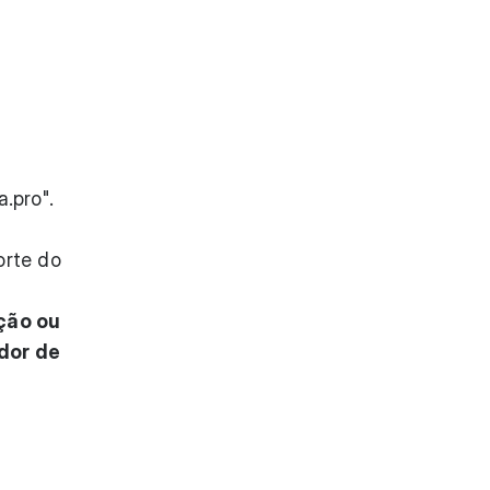
.pro".
orte do
ção ou
dor de