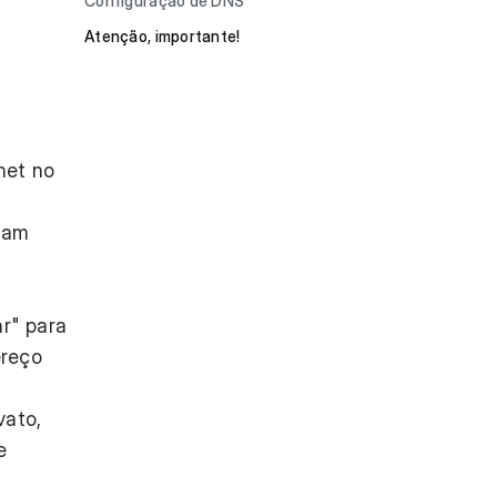
Configuração de DNS
Atenção, importante!
net no
suam
ar" para
ereço
vato,
e