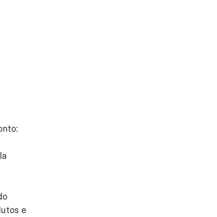
onto:
la
do
dutos e